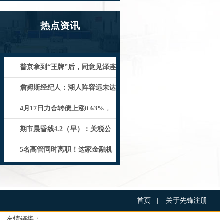
热点资讯
普京拿到“王牌”后，同意见泽连
斯基一面，但有一个前提条件_俄
詹姆斯经纪人：湖人阵容远未达
到争冠水准 这不是找借口而是事实
4月17日力合转债上涨0.63%，
转股溢价率33.43%
期市晨昏线4.2（早）：关税公
布在即 美国官员的最后一次暗示
5名高管同时离职！这家金融机
构怎么了？
首页
|
关于先锋注册
|
友情链接：